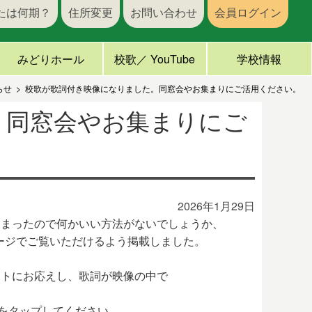
たは何期？
住所変更
お問い合わせ
会員ログイン
みどりホール
校歌／ YouTube
学校情報
らせ
校歌が歌詞付き映像になりました。同窓会やお集まりにご活用ください。
。同窓会やお集まりにご
2026年1月29日
しまったので何かいい方法がないでしょうか、
ページでご覧いただけるよう掲載しました。
ストにお応えし、歌詞が映像の中で
像をタップしてください。