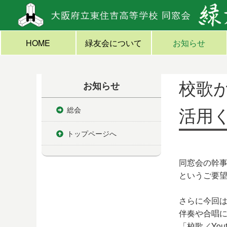
HOME
緑友会について
お知らせ
校歌
お知らせ
活用
総会
トップページへ
同窓会の幹
というご要望
さらに今回
伴奏や合唱
「校歌／Yo