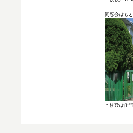
同窓会はもと
＊校歌は作