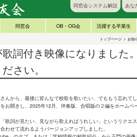
同窓会システム解説
あな
同窓会
OB・OG会
活躍する卒業生
トップページ
お知
が歌詞付き映像になりました
ください。
事さんから、最後に皆んなで校歌を歌いたい、でももう忘れて
をお聞きし、2025年12月、伴奏版、合唱版の２編をホーム
は「歌詞が見たい、見ながら歌えればうれしい」というリクエ
に合わせて流れるようバージョンアップしました。
utube」のタブ、または「学校情報の校歌紹介」から正門の画