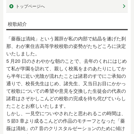
トップページへ
校歌紹介
「薔薇は清純」という麗辞が私の内部で結晶を遂げた刹
那、わが東住吉高等学校校歌の姿勢がたちどころに決定
いたしました。
5 月20 日のさわやかな朝のことで、去年のくれにはじめ
て私が学園を訪れて、親しく校風をまのあたりにしてか
ら半年に近い光陰が流れたことは諸君のすでにご承知の
通りで、校長先生はじめ、諸先生、又当日お目にかかっ
て校歌についての希望や意見を交換した生徒会の代表の
諸君はさぞかしこんどの校歌の完成を待ち侘びていらし
たこととお察しいたします。
しかし、一見空についやされたと思われるこの時間は、
５節3 章より成るこんどの作品のモチーフとなった「薔
薇は清純」の7 音のクリスタルゼーションのために傾け