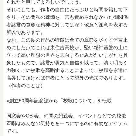
られたと申してよろしいでしょう。
それにしても、作者の自由にたっぷりと時間を籍して下
さり、その間私の疎懶を一言も責められなかった御関係
者諸君の寛容な精神に対しては深く敬意と謝意を表する
所以であります。
なお、この度の作品の特徴は全ての章節を尽くす体言止
めにした点でこれは東住吉高校が、堅い精神基盤の上に
立って高い理想の世界を志向する止みがたいすがたを具
象したもので、諸君が勇気と自信を以って、清く明るく
力強くこの校歌を高唱することによって、校風を永遠に
高昇して頂ければ作者にとって望外の光栄であります。
（作者のことば）
※創立50周年記念誌から「校歌について」を転載
同窓会やOB 会、仲間の懇親会、イベントなどでの校歌
斉唱はみんなの気持ちを一つにするのに有効なアイテム
です。