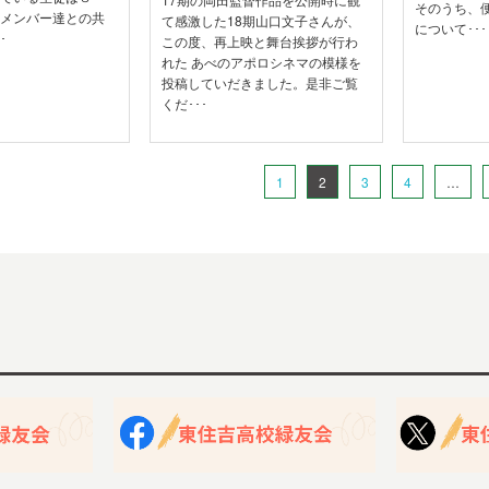
そのうち、
のメンバー達との共
て感激した18期山口文子さんが、
について･･･
･
この度、再上映と舞台挨拶が行わ
れた あべのアポロシネマの模様を
投稿していだきました。是非ご覧
くだ･･･
1
2
3
4
…