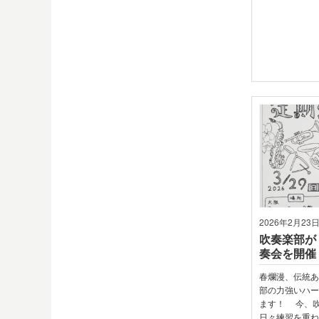
2026年2月23
吹奏楽部が
奏会を開催
春爛漫、伝統
部の力強いハ
ます！ 今、
日々練習を重