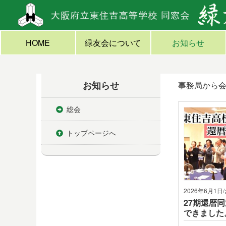
HOME
緑友会について
お知らせ
お知らせ
事務局から
総会
トップページへ
2026年6月1日
27期還暦
できました