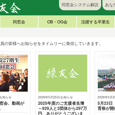
同窓会システム解説
あな
同窓会
OB・OG会
活躍する卒業生
会員の皆様へお知らせをタイムリーに発信していきます。
/お知らせ
2026年5月25日/お知らせ
2026年5月
同窓会、動画が
2025年度のご支援者名簿
5月23
。
～929人と3団体から297万
育祭が開
円、ありがとうございま