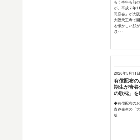
もう半年も前
が、平成７年1
同窓会」が大
大阪天王寺で開
る懐かしい顔
収･･･
2026年5月11
有償配布の
期生が青谷
の歌枕」を
◆有償配布のお
青谷先生の「
版･･･