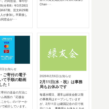
集い」の同窓会、華やか
Chan･･･
26(令和8）年3月28日
科67期、芸文科29期
9人が参加し 卒業後し
同窓会が･･･
12日/お知らせ
・ご寄付の電子
2026年2月6日/お知らせ
いて手順の動画
2月11日(水・祝）は事務
した！
局もお休みです
ご寄付の送金の方法に
毎週水曜日、通常は緑友会館２階
ーム画面の「応援会
の事務局はオープンしています
ここから」のバナーか
が、2月11日 は建国記念の日で祝
ージで紹介しています。
日につき、 事務局もお休みとさせ