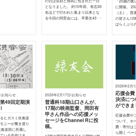
の日は笑顔と熱気に包まれた一日
「20歳の
となりました。 約10年前、有志30
に開催。 20
名ほどで行われた集まり以来とな
（土）、普通
る今回の同窓会には、卒業生43･･･
の皆さん12
ばらくぶりの
2026年2月
応援会費
日/お知らせ
2026年2月17日/お知らせ
決済につ
 第49回定期演
普通科18期山口さんが、
ができま
！
17期の映画監督、岡田有
甲さん作品への応援メッ
応援会費や
あるヒガスミ吹奏楽
セージをChannel Rに投
ついて、ホ
ーモニーが響き渡り
稿。
費・寄付は
吹奏楽部に所属し
ら開く ペ
ねている生徒は８
17期の岡田監督作品を公開時に観