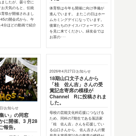
れましたが、曇り空に
すお天気のもと、伝統
体育祭は今年も開催に向け準備が
体育祭が開催されまし
進んでいます。 またこの日はホー
時45の開会式から、午
ムカミングデイになっています。
を4分ほどの動画で紹介
後輩たちのナイスパフォーマンス
を見に来てください。緑友会では
お茶の･･･
2026年4月27日/お知らせ
18期山口文子さんから
「桂 佐ん吉」さんの受
賞記念寄席の模様が
Channel Rに投稿されま
した。
3日/お知らせ
母校の芸能文化科応援につなげる
の集い」の同窓
ため、同科の7期生である落語家
に開催、3 月28
「桂 佐ん吉」さんを応援してい
ご報告。
る山口さんから、 佐ん吉さんの繁
昌亭大賞受賞記念の寄席の模様が