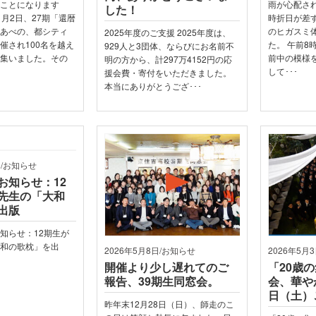
のことになります
雨が心配さ
した！
1月2日、27期「還暦
時折日が差
阪あべの、都シティ
のヒガスミ
2025年度のご支援 2025年度は、
催され100名を越え
た。 午前8
929人と3団体、ならびにお名前不
が集いました。その
前中の模様
明の方から、計297万4152円の応
して･･･
援会費・寄付をいただきました。
本当にありがとうござ･･･
日/お知らせ
お知らせ：12
先生の「大和
出版
知らせ：12期生が
大和の歌枕」を出
2026年5月8日/お知らせ
2026年5月
開催より少し遅れてのご
「20歳
報告、39期生同窓会。
会、華やか
日（土）
昨年末12月28日（日）、師走のこ